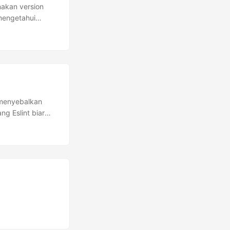
akan version
mengetahui
 menyebalkan
g Eslint biar
anyak lagi. ...