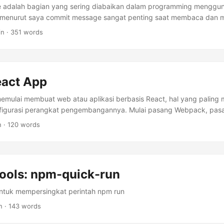
adalah bagian yang sering diabaikan dalam programming menggun
l menurut saya commit message sangat penting saat membaca dan 
de ditulis. Apalagi mengerjakan proyek bersama dalam tim. ...
in · 351 words
eact App
memulai membuat web atau aplikasi berbasis React, hal yang paling
igurasi perangkat pengembangannya. Mulai pasang Webpack, pasan
koding, dan pasang Babel—jika ingin pakai > ES6. Dan kadang masih b
n · 120 words
Tools: npm-quick-run
ntuk mempersingkat perintah npm run
n · 143 words