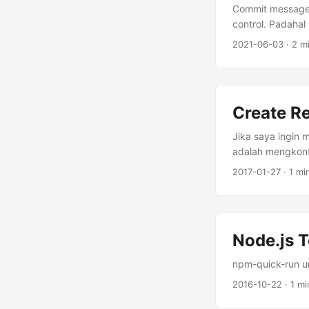
Commit message 
control. Padaha
alasan kenapa ko
2021-06-03
· 2 m
Create R
Jika saya ingin 
adalah mengkonf
tahu error saat 
2017-01-27
· 1 mi
Node.js 
npm-quick-run u
2016-10-22
· 1 mi