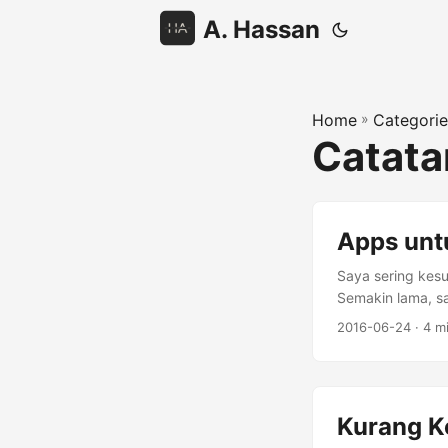
A. Hassan
Home
»
Categorie
Catat
Apps untu
Saya sering kes
Semakin lama, sa
melamun, atau mo
2016-06-24
· 4 m
Kurang K