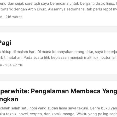
nd dan sejak sore tadi saya berencana untuk berganti distro linu
tertarik dengan Arch Linux. Alasannya sederhana, tak perlu repot 
 ...
in · 216 words
Pagi
 hidup di malam hari. Di mana kebanyakan orang tidur, saya bekerja
rbit matahari. Pada suatu titik kebiasaan menjadi makhluk nocturn
Saya tak bisa mengatur waktu dengan efisien, tergesa-gesa karena
in · 234 words
tu sehari terasa pendek, karena kalender selalu berganti ketika say
tuk mengubah kebiasaan tersebut saya ingin membuat sistem bangu
anpa alarm? Saya pernah mencobanya dan selalu gagal. Bagi saya, a
rm hanya menunjukkan kelemahan pendirian saya untuk bangun tidur
aperwhite: Pengalaman Membaca Yan
ngkan
alah salah satu hobi yang sudah lama saya tekuni. Genre buku ya
buku teknik, novel, cerpen, dan komik manga. Waktu yang paling ser