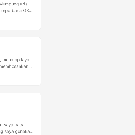
x. Mumpung ada
memperbarui OS
, menatap layar
al membosankan
 kesiangan
a tengah
n pagi dan tanpa
larm sangat
. ...
g
ng saya baca
ing saya gunakan