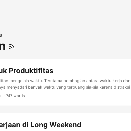
s
an
k Produktifitas
ulitan mengelola waktu. Terutama pembagian antara waktu kerja dan
ya menyadari banyak waktu yang terbuang sia-sia karena distraksi
lor sepanjang hari. ...
in · 747 words
erjaan di Long Weekend