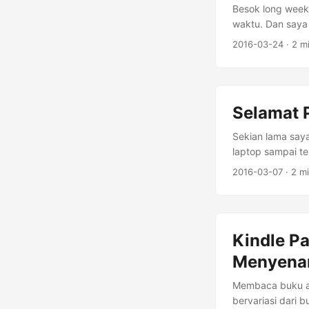
Besok long weeke
waktu. Dan saya 
setiap dua tahun.
2016-03-24
· 2 m
Selamat 
Sekian lama saya
laptop sampai te
dan merugikan. 
2016-03-07
· 2 m
bekerja, dan wak
berkegiatan. Un
alarm. Kenapa t
mengganggu. Ala
Kindle P
Menyena
Membaca buku ad
bervariasi dari 